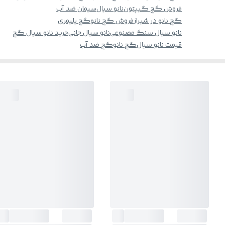
فروش گچ گیپتون
نانو سیال
سیمان ضد آب
گچ نانو در شیراز
فروش گچ نانو
گچ پلیمری
نانو سیال سنگ مصنوعی
نانو سیال جانی
خرید نانو سیال گچ
قیمت نانو سیال
گچ نانو
گچ ضد آب