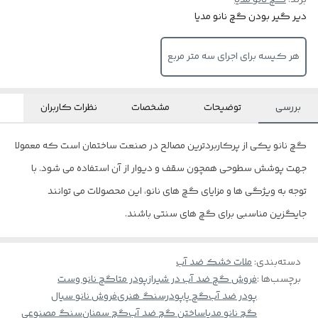
برند:
گچ نانو مدیا
دیر گیر بودن گچ نانو مدیا
هر کیسه برای اجرای سه متر مربع
بررسی
توضیحات
مشخصات
نظرات کاربران
گچ نانو یکی از پرکاربردترین مصالح در صنعت ساختمان است که معمولا
جهت پوشش سطوحی همچون سقف و دیوار از آن استفاده می شود. با
توجه به ویژگی ها و مزایای گچ های نانو، این محصولات می توانند
جایگزین مناسبی برای گچ ­های سنتی باشند.
دسته‌بندی
:
ملات خشک ضد آب
برچسب‌ها :
فروش گچ ضد آب در شیراز
پودر متا
گچ نانو وست
پودر ضد آب
گچ پا
پودرسنگ هنری
فروش نانو سیال
گچ نانو مدیا
ساختن گچ ضد آب
گچ سمنان
سنگ مصنوعی