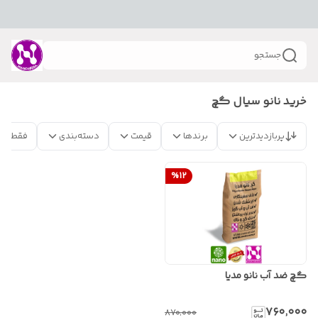
جستجو
خرید نانو سیال گچ
پربازدیدترین
برندها
قیمت
دسته‌بندی
فقط مح
%
12
گچ ضد آب نانو مدیا
۷۶۰٬۰۰۰
۸۷۰٬۰۰۰