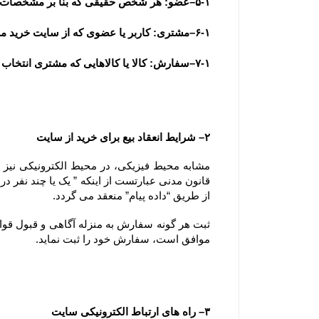
۵-۱–عضو: هر شخص حقیقی که بنا بر مشخصات هویتی قابل استناد به عضویت سایت درآمده باشد، عضو تلقی می شود.
۶-۱–مشتری: کاربر یا عضوی که از سایت خرید می نماید.
۷-۱–سفارش: کالا یا کالاهایی که مشتری انتخاب و با تکمیل فرآیند سفارش گذاری در سایت ، قصد خرید آنها را اعلام می نماید.
۲– شرایط انعقاد بیع برای خرید از سایت
از طریق “داده پیام” منعقد می گردد.
موافق است، سفارش خود را ثبت نماید.
۳– راه های ارتباط الکترونیکی سایت