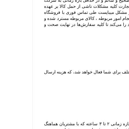
۵-۶– در مواردی که ارسال توسط شرکت پست یا باربری انتخاب می گردد، مسئولیت فروشگاه تحویل سفارش بصورت صحیح و سالم و در حداقل بازه زمانی به شرکت 
پست یا باربری و ارسال کد پیگیری برای مشتری می باشد. در این موارد باتوجه به اینکه مطابق مواد ۳۸۶ و ۳۸۷ قانون تجارت کلیه مشکلات ناشی از حمل کالا بر عهده 
متصدی حمل و نقل بوده و فروشگاه مسئولیتی در قبال تاخیر در ارسال یا مشکلات احتمالی آن ندارد و در صورت بروز مشکل میبایست طی تماس فوری با فروشگاه 
اشکال اعلام شود و با هماهنگی فروشگاه صورتجلسه خسارت با شرکت متصدی حمل بار انجام شود .بدیهی است بعد از انجام امور مربوطه ، کالای مربوطه مسترد شده و 
در صورت موجود بودن کالای سفارش شده ، محصول سفارشی مجدد ارسال میشود. فروشگاه همواره نهایت تلاش خود را می‏‌کند تا کلیه سفارش‏‌ها در نهایت صحت و 
۱-۷ هنگام ثبت سفارش و پیش از پرداخت مبلغ سفارش، با توجه به شهر و میزان خرید امکان انتخاب روش های ارسال مختلف برای شما فعال خواهد شد، که هزینه ارسال 
۲-۸–سفارش های ارسالی شهر تهران به دلیل قابل پیش بینی نبودن مسائلی نظیر ترافیک یا حوداث غیر مترقبه، در یک بازه زمانی ۲ تا ۳ ساعته که با مشتریان هماهنگ 