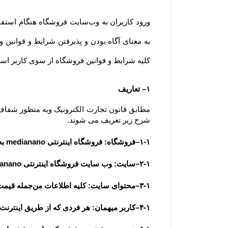
کلیه شرایط و قوانین فروشگاه از سوی کاربر است. ضمنا توجه 
۱– تعاریف
شرح زیر تعریف می شوند.
۱-۱–فروشگاه: فروشگاه اینترنتی medianano به عنوان فروشنده
۲-۱–سایت: وب سایت فروشگاه اینترنتی medianano به آدرس  www............ir
۳-۱–محتوای سایت: کلیه اطلاعات من‌جمله قیمت، متن، عکس، فیلم و مشخصات فنی محصولات یا کلیه مقالات و اخبار درج شده در سایت و وبلاگ
۴-۱–کاربر میهمان: هر فردی که از طریق اینترنت وارد سایت فروشگاه شده باشد، کاربر میهمان تلقی می شود.