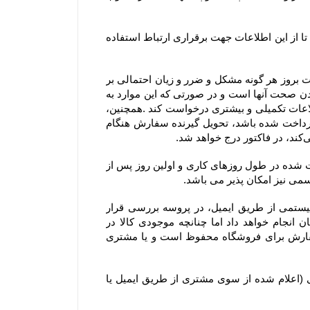
با ثبت این اطلاعات، کاربران و مشتریان ضمن اطمینان از محفوظ بودن اطلاعات خود نزد سایت، به سایت اختیار می دهند تا از این اطلاعات جهت برقراری ارتباط استفاده 
۲-۴– مشتریان در هنگام ثبت سفارش می بایست اطلاعات خود را دقیق وارد فرم سفارش نمایند، در غیراینصورت مسئولیت بروز هر گونه مشکل و ضرر و زیان احتمالی بر 
عهده ایشان می باشد. بنابراین درج آدرس، ایمیل و شماره تماس‌های همراه و ثابت توسط مشتری، به منزله مورد تایید بودن صحت آنها است و در صورتی که این موارد به 
صورت صحیح یا کامل درج نشده باشد، فروشگاه جهت اطمینان از صحت و قطعیت ثبت سفارش می‌تواند از مشتری، اطلاعات تکمیلی و بیشتری درخواست کند .همچنین، 
مشتریان می‌توانند نام، آدرس و تلفن شخص دیگری را برای تحویل گرفتن سفارش وارد کنند و اگر مبلغ سفارش از پیش پرداخت شده باشد، تحویل گیرنده سفارش هنگام 
۳-۴– روز کاری به معنی روز شنبه تا پنج شنبه هر هفته، به استثنای تعطیلات عمومی در ایران است و کلیه سفارش‏‌های ثبت شده در طول روزهای کاری و اولین روز پس از 
۴-۴–کلیه سفارش‌‏های ثبت شده در سایت فروشگاه به وسیله ارسال کد سفارش از طریق پیام کوتاه و پیش فاکتور سیستمی از طریق ایمیل، در پروسه بررسی قرار 
میگیرند. خرید شما از فروشگاه برای ما افتخار است و تیم فروشگاه سعی خود را در تحویل کالا خریداری شده مشتریان انجام خواهد داد اما چنانچه موجودی کالا در 
فروشگاه حتی پس از اقدام مشتری به سفارش‌‏گذاری به پایان برسد. حق کنسل کردن آن سفارش و یا استرداد وجه سفارش برای فروشگاه محفوظ است و یا مشتری 
۵-۴– در صورت بروز مشکل مانند اتمام موجودی کالا ، مبلغ پرداخت شده طی ۲۴ الی ۴۸ ساعت کاری به حساب مشتری (اعلام شده از سوی مشتری از طریق ایمیل یا 