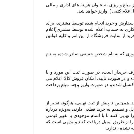
۶-۴– یا انصراف مشتری از خرید ،زمانی که محصول بسته بندی و ارسال شده باشد مبلغ پرداخت شده با کسر ۲۰ درصد از مبلغ واریزی به عنوان هزینه های اداری و مالی 
۷-۴– در صورت بروز هرگونه خطا نسبت به درج قیمت و ارزش ریالی کالاهای موجود در سایت فروشگاه، حق بلا اثر نمودن سفارش و خرید انجام شده توسط مشتری، برای 
فروشگاه محفوظ است. بدیهی است فروشگاه در اسرع وقت وجه دریافتی را به پرداخت کننده طی ۲۴ الی ۴۸ ساعت کاری به حساب اعلام شده توسط مشتری(اعلام 
شده از سوی مشتری از طریق ایمیل یا سایر راههای ارتباطی و صرفا اعلام کتبی) واریز و عودت می‌نماید و مشتری با خرید از سایت فروشگاه از این امر و کلیه قوانین 
۸-۴– با توجه به ثبت سیستمی سفارش، به هیچ عنوان امکان صدور فاکتور مجدد یا تغییر مشخصات آن از جمله تغییر فاکتوری که به نام شخص حقیقی صادر شده، به نام 
۹-۴–  از آنجا که فروشگاه یک وب ‌سایت خرده‌ فروشی آنلاین است، سفارش یک کالا به تعداد بالا، مغایر با هدف مصرف خریدار است، در صورت ثبت این مورد و یا 
سفارشاتی که با تعداد اقلام بالایی همراه هستند، فروشگاه مجاز است پیش از ارسال سفارش مشتریان ابتدا بررسی نموده و در صورت تایید، امکان فروش کالا اعلام می 
شود. در این موارد پرداخت وجه و تسویه، قبل از ارسال کالا الزامی است؛ درغیر اینصورت سفارشات با هماهنگی مشتری کنسل شده و در صورت واریز وجه، مبلغ پرداخت 
۱۰-۴– لازم به ذکر است افزودن کالا به سبد خرید به معنی رزرو کالا نیست و هیچ گونه حقی را برای مشتریان ایجاد نمی‌کند. همچنین تا پیش از ثبت نهایی، هرگونه تغییر از 
جمله تغییر در موجودی کالا یا قیمت، روی کالای افزوده شده به سبد خرید اعمال خواهد شد. بنابراین به مشتریانی که تمایل و تصمیم به خرید قطعی دارند، به‌ویژه درباره 
کالاهای در زمان فروش ویژه یا جشنواره که دارای محدودیت تعداد هستند، توصیه می‌شود در اسرع وقت سفارش خود را نهایی کنند تا با اتمام موجودی یا تغییر قیمتی 
کالاها روبرو نشوند. شایان ذکر است سفارش تنها زمانی نهایی می‌شود که کاربران کد رهگیری نهایی تکمیل سفارش خود را از طریق ایمیل دریافت کنند و بدیهی است که 