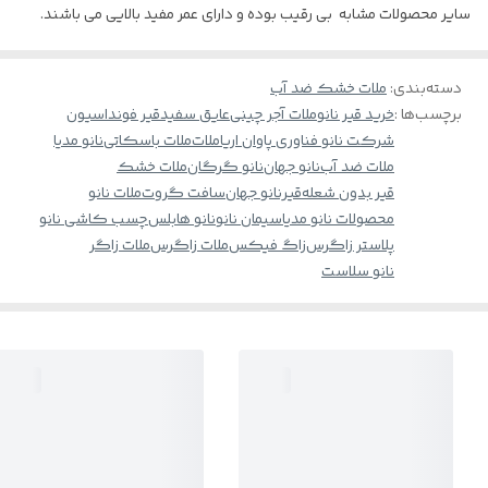
سایر محصولات مشابه بی رقیب بوده و دارای عمر مفید بالایی می باشند.
دسته‌بندی
:
ملات خشک ضد آب
برچسب‌ها :
خرید قیر نانو
ملات آجر چینی
عایق سفید
قیر فونداسیون
شرکت نانو فناوری پاوان اریا
ملات
ملات باسکاتی
نانو مدیا
ملات ضد آب
نانو جهان
نانو گرگان
ملات خشک
قیر بدون شعله
قیرنانو جهان
سافت گروت
ملات نانو
محصولات نانو مدیا
سیمان نانو
نانو هابلس
چسب کاشی نانو
پلاستر زاگرس
زاگ فیکس
ملات زاگرس
ملات زاگر
نانو سلاست