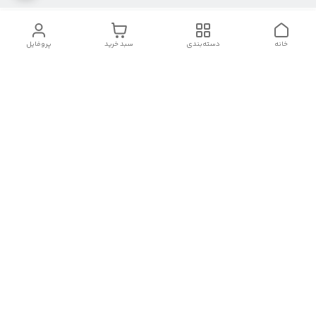
خانه
دسته‌بندی
سبد خرید
پروفایل
دسترسی سریع
تماس با ما
شکایات
درباره ما
قوانین و مقررات
سیاست حریم خصوصی
بصورت 24 ساعته
09902252680