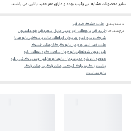
سایر محصولات مشابه بی رقیب بوده و دارای عمر مفید بالایی می باشند.
دسته‌بندی
:
ملات خشک ضد آب
برچسب‌ها :
خرید قیر نانو
ملات آجر چینی
عایق سفید
قیر فونداسیون
شرکت نانو فناوری پاوان اریا
ملات
ملات باسکاتی
نانو مدیا
ملات ضد آب
نانو جهان
نانو گرگان
ملات خشک
قیر بدون شعله
قیرنانو جهان
سافت گروت
ملات نانو
محصولات نانو مدیا
سیمان نانو
نانو هابلس
چسب کاشی نانو
پلاستر زاگرس
زاگ فیکس
ملات زاگرس
ملات زاگر
نانو سلاست