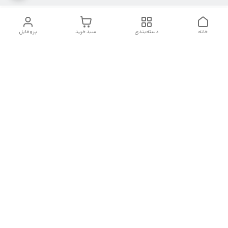
خانه
دسته‌بندی
سبد خرید
پروفایل
دسترسی سریع
تماس با ما
شکایات
درباره ما
قوانین و مقررات
سیاست حریم خصوصی
بصورت 24 ساعته
09902252680