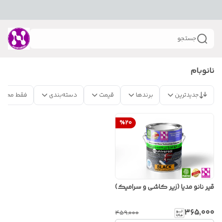
جستجو
نانوبام
جدیدترین
برندها
قیمت
دسته‌بندی
فقط محصو
%
20
قیر نانو مدیا (زیر کاشی و سرامیک)
۳۶۵٬۰۰۰
۴۵۹٬۰۰۰