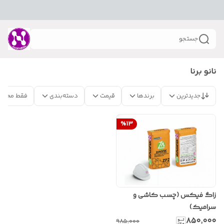
جستجو
نانو برنا
جدیدترین
برندها
قیمت
دسته‌بندی
فقط محصو
%
13
زاگ فیکس (چسب کاشی و
سرامیک)
۸۵۰٬۰۰۰
۹۸۵٬۰۰۰