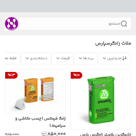
جستجو
ملات زاگرسپارس
جدیدترین
برندها
قیمت
دسته‌بندی
فقط محصو
%
13
%
10
زاگ فیکس (چسب کاشی و
سرامیک)
۸۵۰٬۰۰۰
۹۸۵٬۰۰۰
جایگزین پلاستر زاگرس پارس