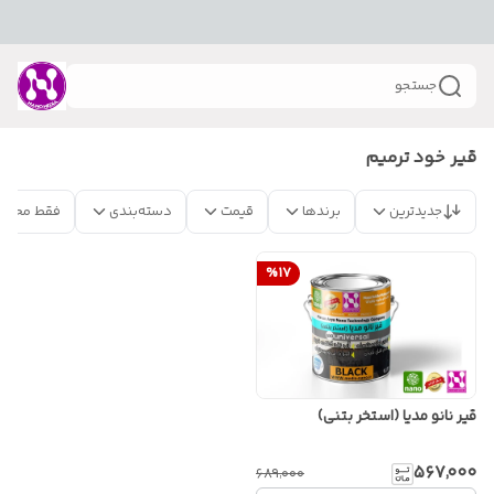
جستجو
قیر خود ترمیم
جدیدترین
برندها
قیمت
دسته‌بندی
فقط محصو
%
17
قیر نانو مدیا (استخر بتنی)
۵۶۷٬۰۰۰
۶۸۹٬۰۰۰