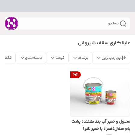
جستجو
عایقکاری سقف شیروانی
پربازدیدترین
برندها
قیمت
دسته‌بندی
فقط مح
%
11
محلول و خمیر آب بند کننده پشت
بام سفال(همراه با خمیر نانو)