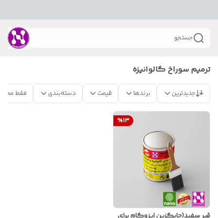
جستجو
ترمیم سوراخ گالوانیزه
جدیدترین
برندها
قیمت
دسته‌بندی
فقط محصو
%
13
قیر سفید(جایگزین ایزوگام برای