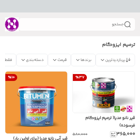
جستجو
ترمیم ایزوگام
پربازدیدترین
برندها
قیمت
دسته‌بندی
فقط مح
%
10
%
37
قیر نانو مدیا( ترمیم ایزوگام
فرسوده)
۳۶۵٬۰۰۰
۵۸۰٬۰۰۰
قیر آبی نانو مدیا (برای اولین بار)